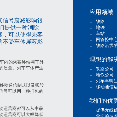
应用领域
线信号衰减影响很
铁路
我们提供一种消除
地铁
车站
案，可以使得乘客
网管控中
的不受车体屏蔽影
铁路沿线
理想的解
升车内的乘客终端与车外
的质量。列车车体产生
铁路公司
地铁公司
列车车辆
种移动通信制式以及频段
移动通信
信号可以用一种打包的
我们的优
动运营商都可以从中获
提供无线
动运营商可以大幅降低
全面的技