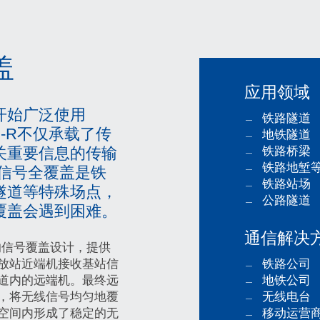
盖
应用领域
开始广泛使用
铁路隧道
M-R不仅承载了传
地铁隧道
铁路桥梁
关重要信息的传输
铁路地堑
R信号全覆盖是铁
铁路站场
隧道等特殊场点，
公路隧道
覆盖会遇到困难。
通信解决
所的信号覆盖设计，提供
铁路公司
放站近端机接收基站信
地铁公司
道内的远端机。最终远
无线电台
，将无线信号均匀地覆
移动运营
空间内形成了稳定的无