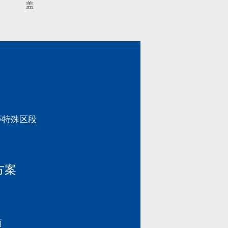
盖
等特殊区段
方案
商