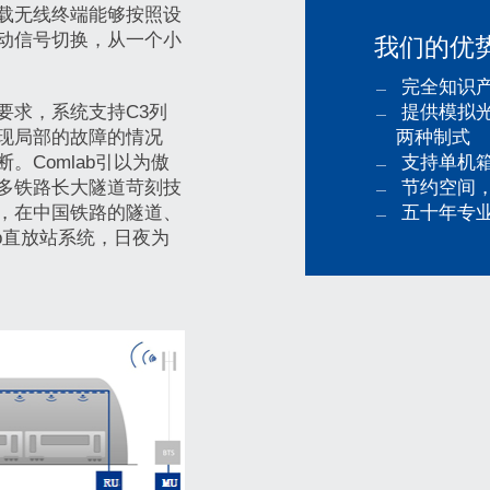
载无线终端能够按照设
动信号切换，从一个小
我们的优
完全知识
提供模拟
要求，系统支持C3列
两种制式
现局部的故障的情况
支持单机箱
。Comlab引以为傲
节约空间
多铁路长大隧道苛刻技
五十年专
，在中国铁路的隧道、
ab直放站系统，日夜为