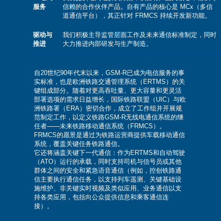
服务
信赖的合作伙伴产品。自有产品的核心是 MCx（多信
道通信平台），其正针对 FRMCS 持续开发新功能。
驱动与
我们积极主导监管层面工作及未来通信标准制定，同时
推进
大力推进内部研发与生产制造。
自20世纪90年代末以来，GSM-R已成为电信服务的事
实标准，也是欧洲铁路交通管理系统（ERTMS）的关
键组成部分。随着对更高吞吐量、更大容量和更灵活
部署选项的需求日益增长，国际铁路联盟（UIC）与欧
洲铁路署（ERA）密切合作，成立了工作组并开展规
范制定工作，以定义铁路GSM-R无线电通信系统的继
任者——未来铁路移动通信系统（FRMCS）。
FRMCS的愿景是通过为铁路运营商提供车载移动通信
系统，覆盖关键任务铁路通信。
它还将涵盖关键下一代通信：作为ERTMS和自动驾驶
（ATO）运行的承载，同时支持司机与信号员或其他
群体之间的安全和紧急语音通信（例如，控创铁路通
信主要执行通信任务，以支持列车遥测、关键基础设
施维护、非关键实时视频及类似应用、业务通信以支
持各类应用，包括向公众提供信息和乘客通信连
接）。